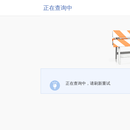
正在查询中
正在查询中，请刷新重试